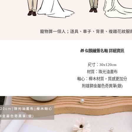
🎁 似顏繪簽名軸 詳細資訊
尺寸：30x120cm
材質：珠光油畫布
軸心：櫸木材質，質感更加分
附雄獅金屬色奇異筆(銀)