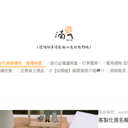
製化結婚書約、婚禮佈置｜
｜旅行必備護照套、行李飄帶｜
｜實用禮物 
刺繡衣著｜
｜企業員工禮品｜
🎨【似顏繪】繪圖風格介紹
🚚💨 ::: 超商取貨
商品編號：
wedd
客製化簽名