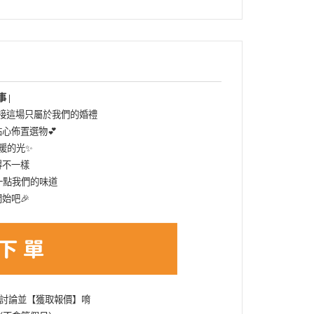
 |
接這場只屬於我們的婚禮
心佈置選物💕
暖的光✨
得不一樣
一點我們的味道
始吧🎉
討論並【獲取報價】唷