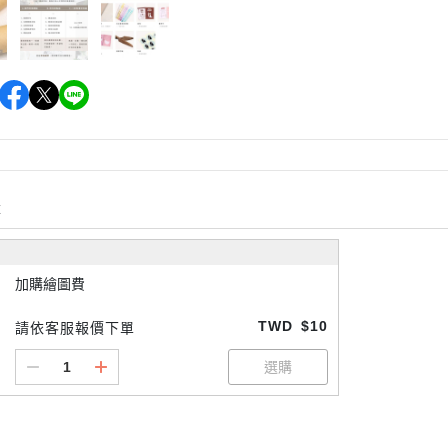
購
加購繪圖費
TWD
$10
請依客服報價下單