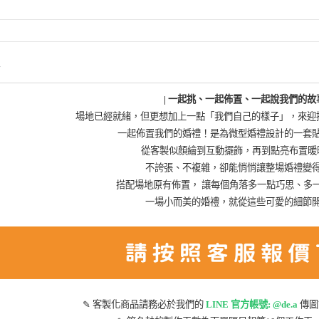
情
| 一起挑、一起佈置、一起說我們的故事
場地已經就緒，但更想加上一點「我們自己的樣子」，來迎
一起佈置我們的婚禮！是為微型婚禮設計的一套貼
從客製似顏繪到互動擺飾，再到點亮布置暖
不誇張、不複雜，卻能悄悄讓整場婚禮變
搭配場地原有佈置， 讓每個角落多一點巧思、多
一場小而美的婚禮，就從這些可愛的細節開
✎
客製化商品請務必於我們的
LINE 官方帳號: @de.a
傳圖