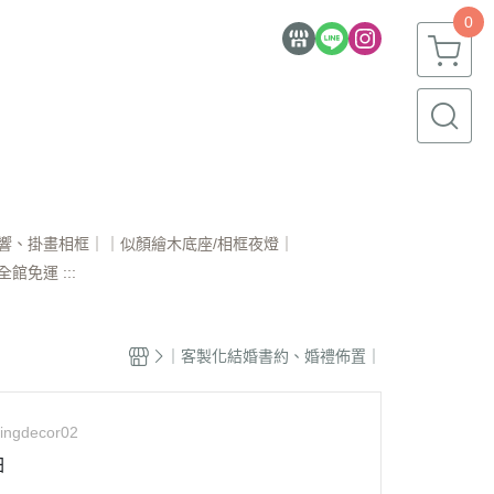
0
音響、掛畫相框｜
｜似顏繪木底座/相框夜燈｜
 全館免運 :::
｜客製化結婚書約、婚禮佈置｜
ingdecor02
軸