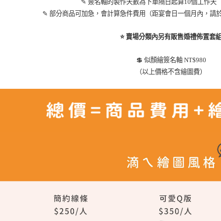
✎ 簽名軸的製作天數為下單隔日起算10個工作天
✎ 部分商品可加急，會計算急件費用（距宴會日一個月內，請
⭐ 賣場分類內另有販售婚禮佈置套
💲 似顏繪簽名軸 NT$980
（以上價格不含繪圖費）