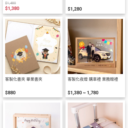
裝｜專屬姓名職稱｜員工表揚
$1,480
入職紀念
$1,380
$1,280
客製化書夾 畢業書夾
客製化夜燈 購車禮 業務贈禮
$880
$1,380 ~ 1,780