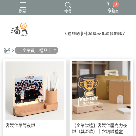
0
選單
搜尋
購物車
結婚書約
｜企業員工禮品｜
客製化筆筒夜燈
【企業贈禮】客製化壓克力夜
燈（獎盃款）｜含精緻禮盒包