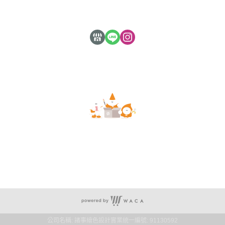
隱私權條款
de.a 滴ㄟ客製化心意禮物｜諸事繪色設計實業 版權
Copyright © 2021
所有｜新竹縣竹東鎮中山路28號
公司名稱: 諸事繪色設計實業
統一編號: 91130592