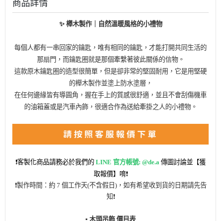
商品詳情
✨ 櫸木製作｜自然溫暖風格的小禮物
每個人都有一串回家的鑰匙，唯有相同的鑰匙，才能打開共同生活的
那扇門，而鑰匙圈就是那個牽繫著彼此關係的信物。
這款原木鑰匙圈的造型很簡單，但是卻非常的堅固耐用，它是用堅硬
的櫸木製作並塗上防水塗層，
在任何邊緣皆有導圓角，握在手上的質感很舒適，並且不會刮傷機車
的油箱蓋或是汽車內飾，很適合作為送給牽掛之人的小禮物。
❗客製化商品請務必於我們的
LINE 官方帳號: @de.a
傳圖討論並【獲
取報價】唷❗
❗製作時間：約 7 個工作天(不含假日)，如有希望收到貨的日期請先告
知
❗
▪️ 木頭吊飾 價目表