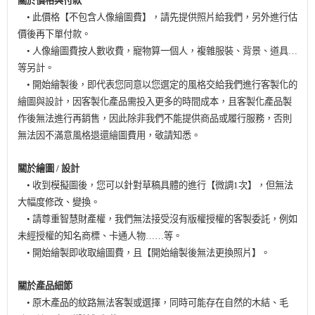
關於價格與付款
• 此價格【不包含人像繪圖費】，請先提供照片給我們，另外進行估
價後再下單付款。
• 人像繪圖費按人數收費，寵物算一個人，複雜服裝、背景、道具…
等另計。
• 開始繪製後，即代表您同意以您選定的風格交給我們進行客製化的
繪圖與設計，因客製化產品需投入更多的時間成本，且客製化產品製
作後無法進行再銷售，因此除非我們不能提供商品或履行服務，否則
無法因不滿意風格退還繪圖費用，敬請知悉。
關於繪圖 / 設計
• 收到模擬圖後，您可以針對草稿具體的進行【微調1次】，但無法
大幅度修改、變換。
• 請尊重智慧財產權，我們無法接受沒有版權授權的客製委託，例如
未經授權的知名商標、卡通人物……等。
• 開始繪製即收取繪圖費，且【開始繪製後無法更換照片】。
關於產品細節
• 原木產品的紋路無法客製或選擇，同時可能存在自然的木結、毛