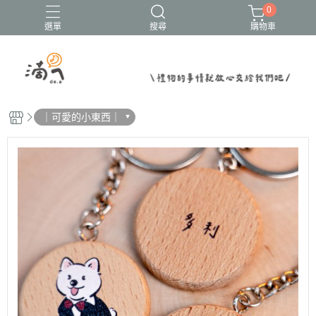
0
選單
搜尋
購物車
結婚書約
｜可愛的小東西｜