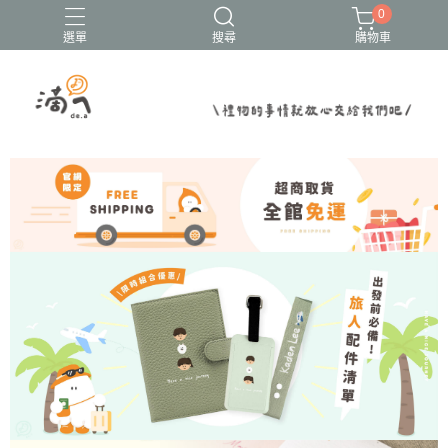
0
選單
搜尋
購物車
結婚書約