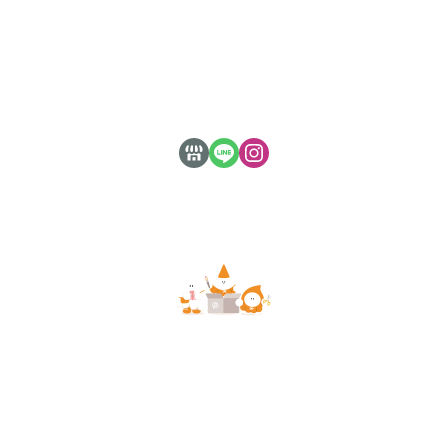
訂單查詢
付款方式說明
隱私權條款
de.a 滴ㄟ客製化心意禮物｜諸事繪色設計實業 版權
Copyright © 2021
所有｜新竹縣竹東鎮中山路28號