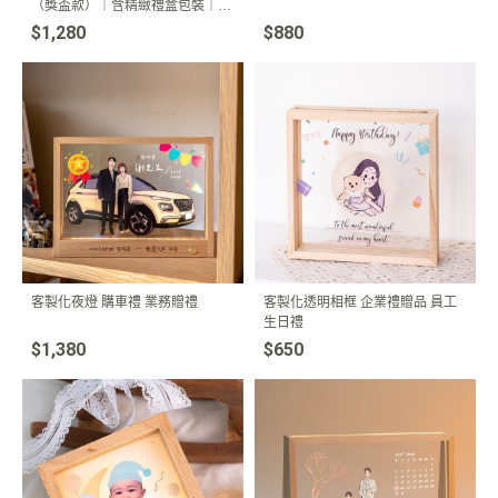
（獎盃款）｜含精緻禮盒包裝｜專
屬姓名職稱｜員工表揚 入職紀念
$1,280
$880
客製化夜燈 購車禮 業務贈禮
客製化透明相框 企業禮贈品 員工
生日禮
$1,380
$650