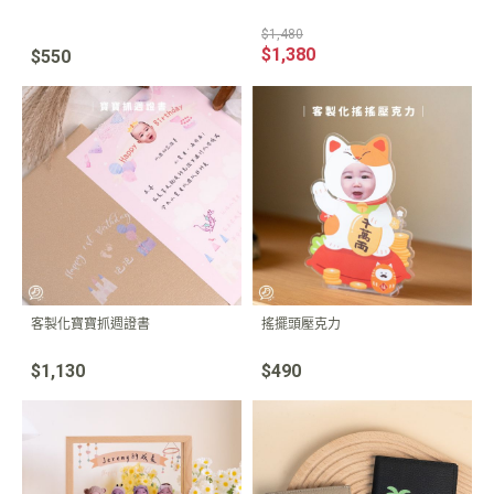
$1,480
$1,380
$550
客製化寶寶抓週證書
搖擺頭壓克力
$1,130
$490