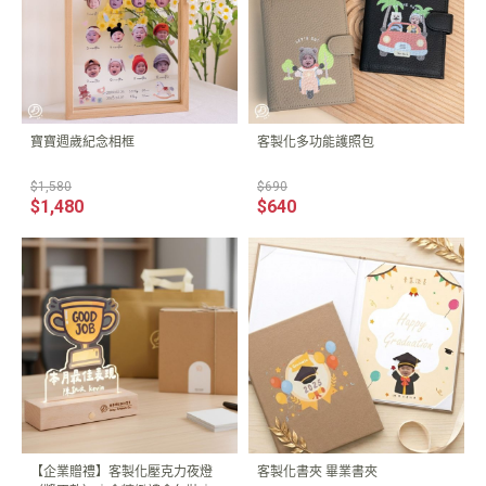
寶寶週歲紀念相框
客製化多功能護照包
$1,580
$690
$1,480
$640
【企業贈禮】客製化壓克力夜燈
客製化書夾 畢業書夾